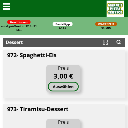
Geschlossen
Bestelltyp
WARTEZEIT
wird geöffnet in 12 St 31
ASAP
30 MIN
Min
Dessert
972- Spaghetti-Eis
Preis
3,00 €
Schließen
Auswählen
973- Tiramisu-Dessert
Preis