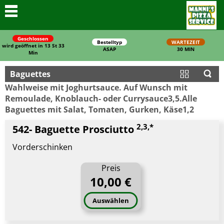
Geschlossen
Bestelltyp
WARTEZEIT
wird geöffnet in 13 St 33
ASAP
30 MIN
Min
Baguettes
Wahlweise mit Joghurtsauce. Auf Wunsch mit
Remoulade, Knoblauch- oder Currysauce3,5.Alle
Baguettes mit Salat, Tomaten, Gurken, Käse1,2
2,3,*
542- Baguette Prosciutto
Schließen
Vorderschinken
Preis
10,00 €
Auswählen